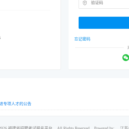
6
忘记密码
引进专项人才的公告
018-2026 福建省招聘考试报名平台 All Rights Reserved Powered by:
江苏