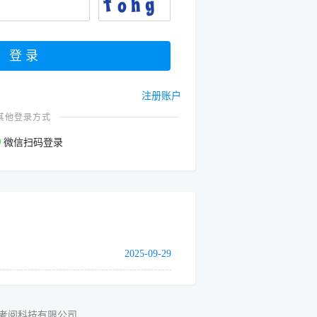
注册账户
其他登录方式
微信扫码登录
2025-09-29
考阅科技有限公司