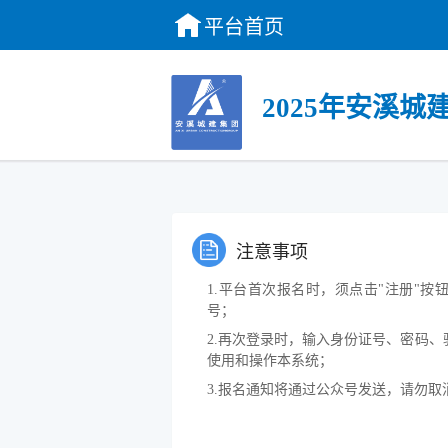
平台首页
2025年安溪
注意事项
1.平台首次报名时，须点击"注册"
号；
2.再次登录时，输入身份证号、密码、
使用和操作本系统；
3.报名通知将通过公众号发送，请勿取