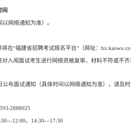
时间
间以网络通知为准）
。
单将在
“福建省招聘考试报名平台”（网址：hx.kaowu.c
将对
入闱
面试考生进行
网络
资格复审，
材料不符或不齐
日公布面试通知
（具体时间以网络通知为准）
，
请及时
593-2888025
:30—12:00，1
4
:
3
0—17:30