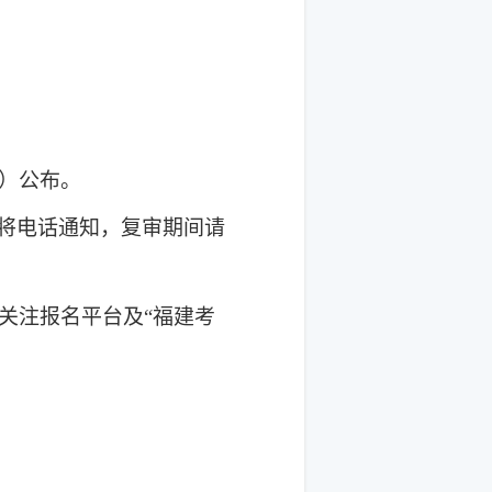
n）公布。
将电话通知，
复
审
期间
请
关注报名平台及
“福建考