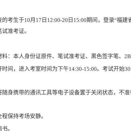
查的考生
于
10
月
1
7
日
1
2
:
0
0
-
2
0
日
15
:00
期间
，
登录
“福建
打印笔试准考证。
材料：本人身份证原件、笔试准考证、黑色签字笔、
2
好时间，进入考室时间为
下午
1
4
:
3
0
-
15
:00
。考试开始
3
将随身携带的通讯工具等电子设备置于关闭状态，不准
全程保持考场安静。
用书。