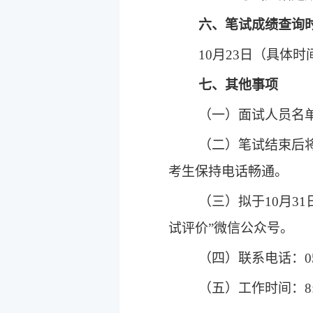
六、笔试成绩查询
10
月
23
日
（具体时
七、其他事项
（一）面试人员名
（二）笔试结束后
考生
保持电话畅通
。
（三）拟于
10
月
31
试评价”微信公众号。
（
四
）联系电话：
0
（
五
）
工作时间：
8