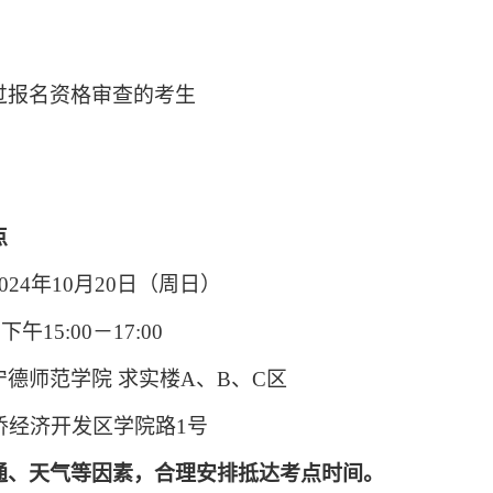
过报名资格审查的考生
点
02
4
年
10
月
2
0
日（周
日
）
下
午
15
:
0
0－1
7
:
0
0
宁德师范学院
求实楼
A
、
B
、
C
区
侨经济开发区学院路
1号
通、天气等因素，合理安排抵达考点时间。